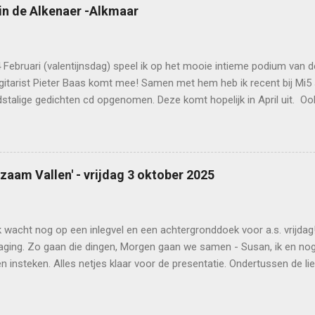
in de Alkenaer -Alkmaar
4 Februari (valentijnsdag) speel ik op het mooie intieme podium van 
gitarist Pieter Baas komt mee! Samen met hem heb ik recent bij Mi5
stalige gedichten cd opgenomen. Deze komt hopelijk in April uit. Oo
mmers meedoen. Deze sympathieke percussionist/ pianist heb ik letterl
. in de straatband van Leo Borst in Alkmaar en omstreken. De cd pres
dag lichten we alvast een tipje van de sluier op, aangevuld met mijn e
en kan hier: https://alkenaer.nl/evenement/hurryman-singer-songwri
gzaam Vallen' - vrijdag 3 oktober 2025
_tickets-form
k wacht nog op een inlegvel en een achtergronddoek voor a.s. vrijdag
aging. Zo gaan die dingen, Morgen gaan we samen - Susan, ik en nog 
 insteken. Alles netjes klaar voor de presentatie. Ondertussen de li
 bescheiden tourtje kunnen plannen. daarover later meer. tips en hu
poster en de onthulling van de hoes!