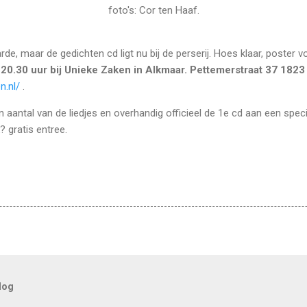
foto's: Cor ten Haaf.
de, maar de gedichten cd ligt nu bij de perserij. Hoes klaar, poster v
 20.30 uur bij Unieke Zaken in Alkmaar.
Pettemerstraat 37
1823
n.nl/
.
n aantal van de liedjes en overhandig officieel de 1e cd aan een spec
? gratis entree.
log