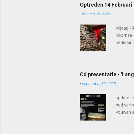
Optreden 14 Februari 
-
februari 08, 2025
vrijdag 1
hoornse 
nederland
aantal nu
speelt nl
maar vrij
reserver
Cd presentatie - 'Lan
tickets_
-
september 30, 2025
update: I
had vertr
vouwen en
of we een
eerst de 