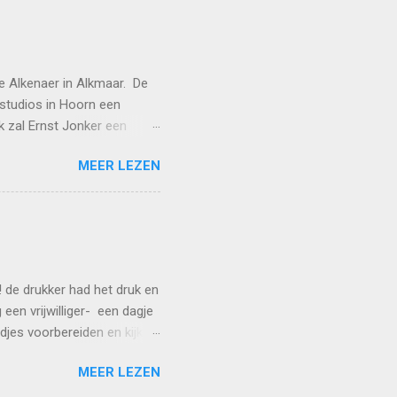
de Alkenaer in Alkmaar. De
 studios in Hoorn een
k zal Ernst Jonker een
ijk van straat geplukt: hij
MEER LEZEN
entatie komt dus later,
ngelstalige songs. Tot dan!
ter-avond/#tribe-
! de drukker had het druk en
een vrijwilliger- een dagje
edjes voorbereiden en kijken
lp zijn welkom! maar nu
MEER LEZEN