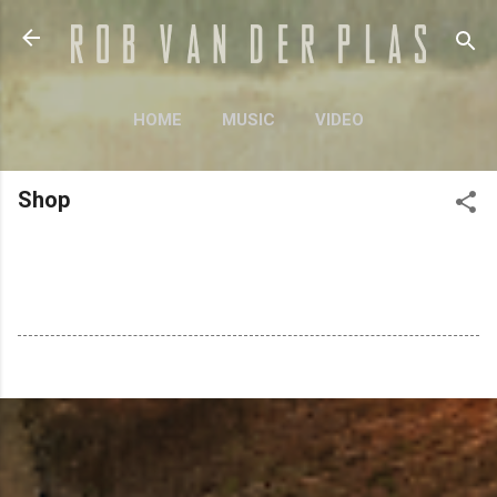
Doorgaan naar hoofdcontent
HOME
MUSIC
VIDEO
BANDS & PROJECTS
MEER…
Shop
SHOP