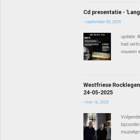
maar vrij
reserver
Cd presentatie - 'Lan
tickets_
-
september 30, 2025
update: I
had vertr
vouwen en
of we een
eerst de 
Westfriese Rocklegen
24-05-2025
-
mei 16, 2025
Volgende
bijzonder
muziekpr
de bevri