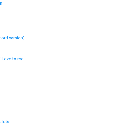
in
hord version)
f Love to me.
efste