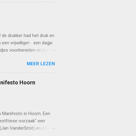
ngelstalige songs. Tot dan!
ter-avond/#tribe-
! de drukker had het druk en
een vrijwilliger- een dagje
edjes voorbereiden en kijken
lp zijn welkom! maar nu
MEER LEZEN
anifesto Hoorn
 Manifesto in Hoorn. Een
estfriese oorzaak" een
 (Jan VanderSmit) en ook
as geweldig en het beeld