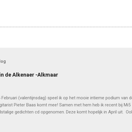
log
in de Alkenaer -Alkmaar
4 Februari (valentijnsdag) speel ik op het mooie intieme podium van 
gitarist Pieter Baas komt mee! Samen met hem heb ik recent bij Mi5
stalige gedichten cd opgenomen. Deze komt hopelijk in April uit. Oo
mmers meedoen. Deze sympathieke percussionist/ pianist heb ik letterl
. in de straatband van Leo Borst in Alkmaar en omstreken. De cd pres