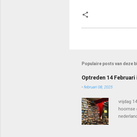
Populaire posts van deze b
Optreden 14 Februari 
-
februari 08, 2025
vrijdag 1
hoornse 
nederland
aantal nu
speelt nl