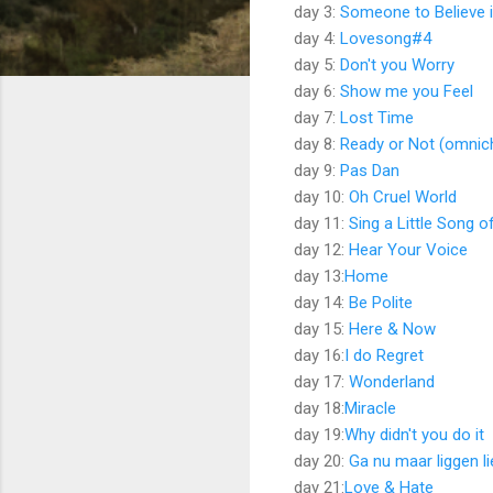
day 3:
Someone to Believe 
day 4:
Lovesong#4
day 5:
Don't you Worry
day 6:
Show me you Feel
day 7:
Lost Time
day 8:
Ready or Not (omnic
day 9:
Pas Dan
day 10:
Oh Cruel World
day 11:
Sing a Little Song o
day 12:
Hear Your Voice
day 13:
Home
day 14:
Be Polite
day 15:
Here & Now
day 16:
I do Regret
day 17:
Wonderland
day 18:
Miracle
day 19:
Why didn't you do it
day 20:
Ga nu maar liggen li
day 21:
Love & Hate