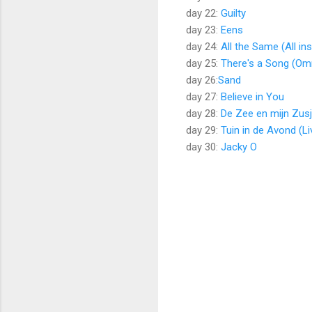
day 22:
Guilty
day 23:
Eens
day 24:
All the Same (All in
day 25:
There's a Song (Om
day 26:
Sand
day 27:
Believe in You
day 28:
De Zee en mijn Zus
day 29:
Tuin in de Avond (Li
day 30:
Jacky O