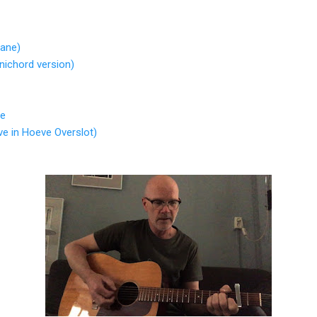
sane)
nichord version)
je
ve in Hoeve Overslot)