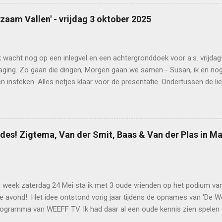
dag lichten we alvast een tipje van de sluier op, aangevuld met mijn e
en kan hier: https://alkenaer.nl/evenement/hurryman-singer-songwri
gzaam Vallen' - vrijdag 3 oktober 2025
_tickets-form
k wacht nog op een inlegvel en een achtergronddoek voor a.s. vrijdag
aging. Zo gaan die dingen, Morgen gaan we samen - Susan, ik en nog 
 insteken. Alles netjes klaar voor de presentatie. Ondertussen de li
 bescheiden tourtje kunnen plannen. daarover later meer. tips en hu
poster en de onthulling van de hoes!
des! Zigtema, Van der Smit, Baas & Van der Plas in M
 week zaterdag 24 Mei sta ik met 3 oude vrienden op het podium van
e avond! Het idee ontstond vorig jaar tijdens de opnames van 'De W
ogramma van WEEFF TV. Ik had daar al een oude kennis zien spelen
ende band Skotwal. De opnamelocatie - in een oude Hoornse kerk - w