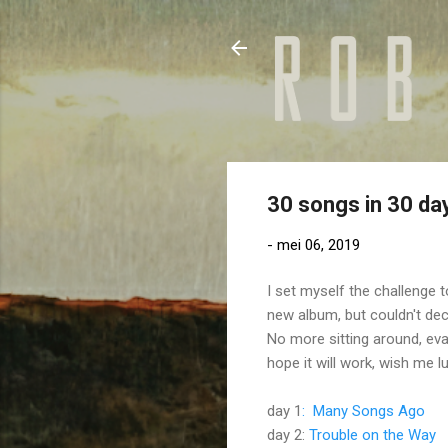
30 songs in 30 da
-
mei 06, 2019
I set myself the challenge 
new album, but couldn't dec
No more sitting around, eva
hope it will work, wish me l
day 1
: Many Songs Ago
day 2:
Trouble on the Way