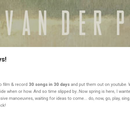
Doorgaan naar hoofdcontent
ys!
to film & record
30 songs in 30 days
and put them out on youtube. 
ide when or how. And so time slipped by...Now spring is here, I want
sive manoeuvres, waiting for ideas to come.... do, now, go, play, sing
uck!