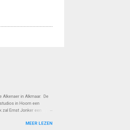
de Alkenaer in Alkmaar. De
 studios in Hoorn een
k zal Ernst Jonker een
ijk van straat geplukt: hij
MEER LEZEN
entatie komt dus later,